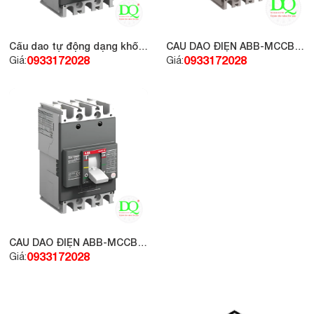
Cầu dao tự động dạng khối
CẦU DAO ĐIỆN ABB-MCCB
MCCB ABB A2N 3P 160A
3P 20A 10kA, loại A1A
0933172028
0933172028
Giá:
Giá:
36kA
CẦU DAO ĐIỆN ABB-MCCB
3P 32A 10kA, loại A1A
0933172028
Giá: