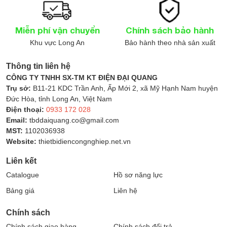
Miễn phí vận chuyển
Chính sách bảo hành
Khu vực Long An
Bảo hành theo nhà sản xuất
Thông tin liên hệ
CÔNG TY TNHH SX-TM KT ĐIỆN ĐẠI QUANG
Trụ sở:
B11-21 KDC Trần Anh, Ấp Mới 2, xã Mỹ Hạnh Nam huyện
Đức Hòa, tỉnh Long An, Việt Nam
Điện thoại:
0933 172 028
Email:
tbddaiquang.co@gmail.com
MST:
1102036938
Website:
thietbidiencongnghiep.net.vn
Liên kết
Catalogue
Hồ sơ năng lực
Bảng giá
Liên hệ
Chính sách
Chính sách giao hàng
Chính sách đổi trả