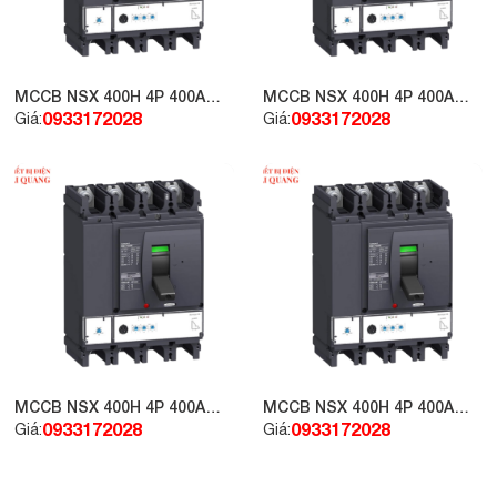
MCCB NSX 400H 4P 400A
MCCB NSX 400H 4P 400A
70kA 415V LV432896
70kA 415V LV432694
0933172028
0933172028
Giá:
Giá:
MCCB NSX 400H 4P 400A
MCCB NSX 400H 4P 400A
70kA 415V LV432877
70kA 415V LV432696
0933172028
0933172028
Giá:
Giá: