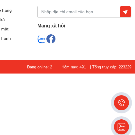
o hàng
trả
Mạng xã hội
 mật
o hành
Đang online: 2
|
Hôm nay: 491
|
Tổng truy cập: 223229