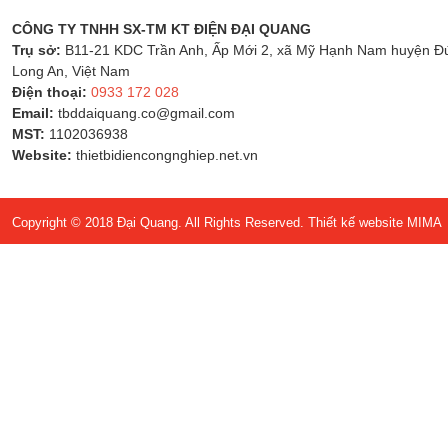
CÔNG TY TNHH SX-TM KT ĐIỆN ĐẠI QUANG
Trụ sở:
B11-21 KDC Trần Anh, Ấp Mới 2, xã Mỹ Hạnh Nam huyện Đứ
Long An, Việt Nam
Điện thoại:
0933 172 028
Email:
tbddaiquang.co@gmail.com
MST:
1102036938
Website:
thietbidiencongnghiep.net.vn
Copyright © 2018 Đại Quang. All Rights Reserved.
Thiết kế website MIMA