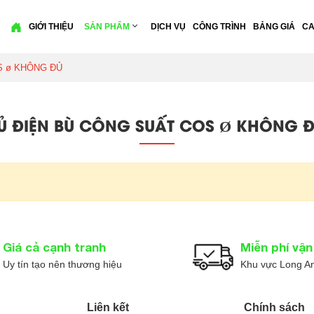
GIỚI THIỆU
SẢN PHẨM
DỊCH VỤ
CÔNG TRÌNH
BẢNG GIÁ
CA
S ø KHÔNG ĐỦ
Ủ ĐIỆN BÙ CÔNG SUẤT COS Ø KHÔNG 
Giá cả cạnh tranh
Miễn phí vậ
Uy tín tạo nên thương hiệu
Khu vực Long A
Liên kết
Chính sách