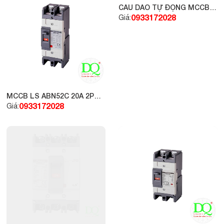
CẦU DAO TỰ ĐỘNG MCCB -
LS 2P 30A 30KA
0933172028
Giá:
MCCB LS ABN52C 20A 2P
30kA
0933172028
Giá: