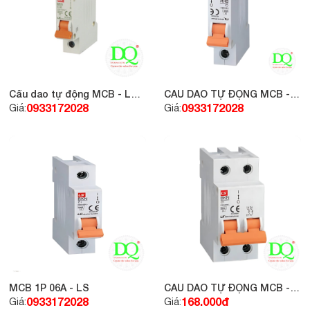
Cầu dao tự động MCB - LS
CẦU DAO TỰ ĐỘNG MCB -
1P 16A 6KA
LS 1P 6A 6KA
0933172028
0933172028
Giá:
Giá:
MCB 1P 06A - LS
CẦU DAO TỰ ĐỘNG MCB -
LS 2P 20A 6KA
0933172028
168.000đ
Giá:
Giá: