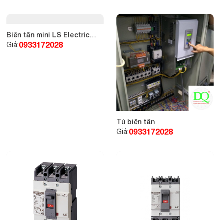
Biến tần mini LS Electric
model SV004iC5-1F
0933172028
Giá:
Tủ biến tần
0933172028
Giá: