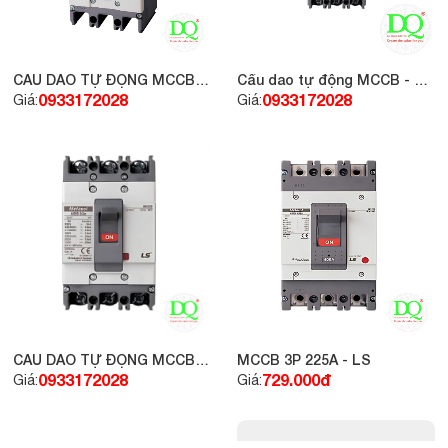
CẦU DAO TỰ ĐỘNG MCCB -
Cầu dao tự động MCCB - LS
LS 3P 20A 22KA
3P 60A 18KA
0933172028
0933172028
Giá:
Giá:
CẦU DAO TỰ ĐỘNG MCCB -
MCCB 3P 225A - LS
LS 3P 50A 18KA
0933172028
729.000đ
Giá:
Giá: