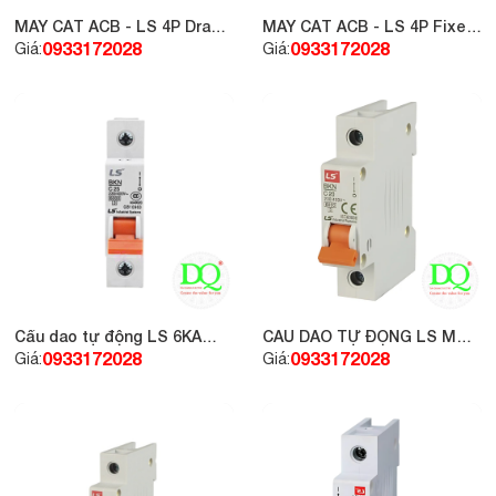
MÁY CẮT ACB - LS 4P Draw
MÁY CẮT ACB - LS 4P Fixed
Out – 800A 65kA – AN-08D4-
– 2500A 85kA – AS-25E4-25H
0933172028
0933172028
Giá:
Giá:
08A
Cầu dao tự động LS 6KA
CẦU DAO TỰ ĐỘNG LS MCB
BKN1P-25A
1P 20A 6KA
0933172028
0933172028
Giá:
Giá: