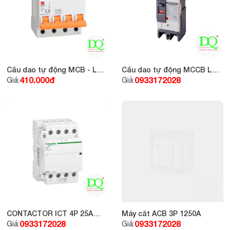
Cầu dao tự động MCB - LS
Cầu dao tự động MCCB LS
4P 32A 6KA
2P 20A 30KA
410.000đ
0933172028
Giá:
Giá:
CONTACTOR ICT 4P 25A
Máy cắt ACB 3P 1250A
4NC 24Vac
0933172028
0933172028
Giá:
Giá: