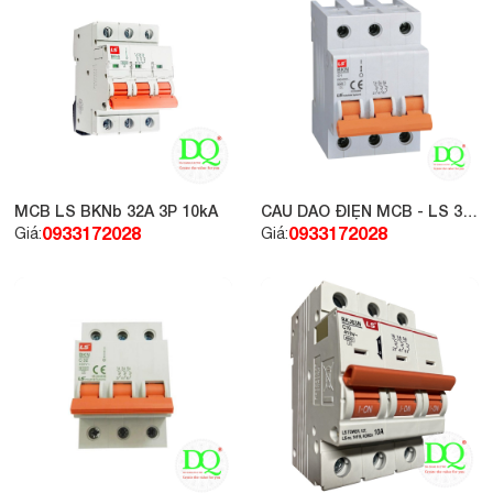
MCB LS BKNb 32A 3P 10kA
CẦU DAO ĐIỆN MCB - LS 3P
16A 6KA
0933172028
0933172028
Giá:
Giá: