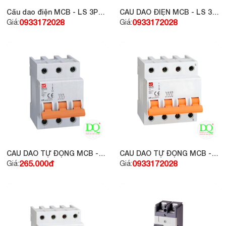
Cầu dao điện MCB - LS 3P
CẦU DAO ĐIỆN MCB - LS 3P
6A 6KA
10A 6KA
0933172028
0933172028
Giá:
Giá:
CẦU DAO TỰ ĐỘNG MCB -
CẦU DAO TỰ ĐỘNG MCB -
LS 3P 32A 6KA
LS 4P 25A 6KA
265.000đ
0933172028
Giá:
Giá: