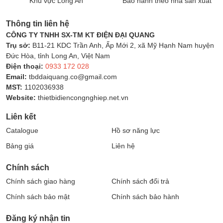
Khu vực Long An
Bảo hành theo nhà sản xuất
Thông tin liên hệ
CÔNG TY TNHH SX-TM KT ĐIỆN ĐẠI QUANG
Trụ sở:
B11-21 KDC Trần Anh, Ấp Mới 2, xã Mỹ Hạnh Nam huyện
Đức Hòa, tỉnh Long An, Việt Nam
Điện thoại:
0933 172 028
Email:
tbddaiquang.co@gmail.com
MST:
1102036938
Website:
thietbidiencongnghiep.net.vn
Liên kết
Catalogue
Hồ sơ năng lực
Bảng giá
Liên hệ
Chính sách
Chính sách giao hàng
Chính sách đổi trả
Chính sách bảo mật
Chính sách bảo hành
Đăng ký nhận tin