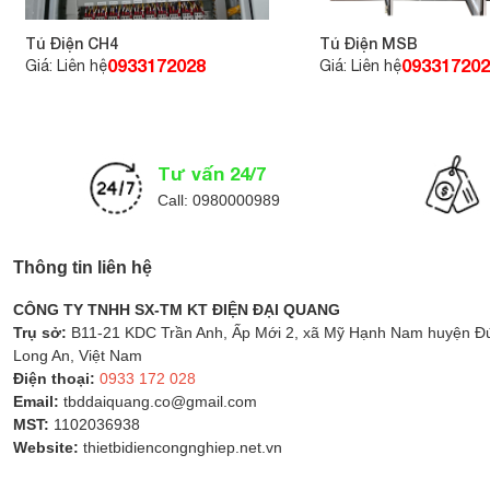
Tủ Điện CH4
Tủ Điện MSB
0933172028
093317202
Giá: Liên hệ
Giá: Liên hệ
Tư vấn 24/7
Call: 0980000989
Thông tin liên hệ
CÔNG TY TNHH SX-TM KT ĐIỆN ĐẠI QUANG
Trụ sở:
B11-21 KDC Trần Anh, Ấp Mới 2, xã Mỹ Hạnh Nam huyện Đứ
Long An, Việt Nam
Điện thoại:
0933 172 028
Email:
tbddaiquang.co@gmail.com
MST:
1102036938
Website:
thietbidiencongnghiep.net.vn