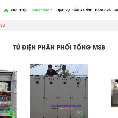
GIỚI THIỆU
SẢN PHẨM
DỊCH VỤ
CÔNG TRÌNH
BẢNG GIÁ
CA
MSB
TỦ ĐIỆN PHÂN PHỐI TỔNG MSB