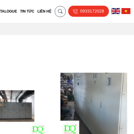
0933172028
TALOGUE
TIN TỨC
LIÊN HỆ