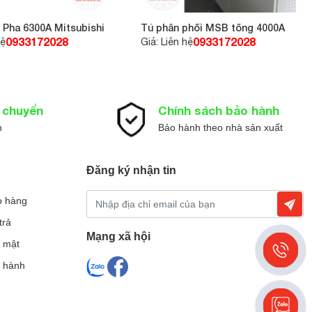
 Pha 6300A Mitsubishi
Tủ phân phối MSB tổng 4000A
0933172028
0933172028
hệ
Giá: Liên hệ
n chuyển
Chính sách bảo hành
n
Bảo hành theo nhà sản xuất
Đăng ký nhận tin
o hàng
trả
Mạng xã hội
 mật
o hành