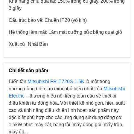
Khả năng chịu quá tải: 150% trong 60 giây, 200% trong
3 giây
Cấu trúc bảo vệ: Chuẩn IP20 (vỏ kín)
Hệ thống làm mát: Làm mát cưỡng bức bằng quạt gió
Xuất xứ: Nhật Bản
Chi tiết sản phẩm
Biến tần
Mitsubishi FR-E720S-1.5K
là một trong
những dòng biến tần mini phổ biến nhất của
Mitsubishi
Electric
– thương hiệu nổi tiếng toàn cầu về thiết bị
điều khiển tự động hóa. Với thiết kế nhỏ gọn, hiệu suất
cao và tính năng điều khiển linh hoạt, sản phẩm này
đặc biệt phù hợp cho các ứng dụng sử dụng động cơ
1.5kW như: máy cắt, băng tải, máy đóng gói, máy trộn,
máy ép...