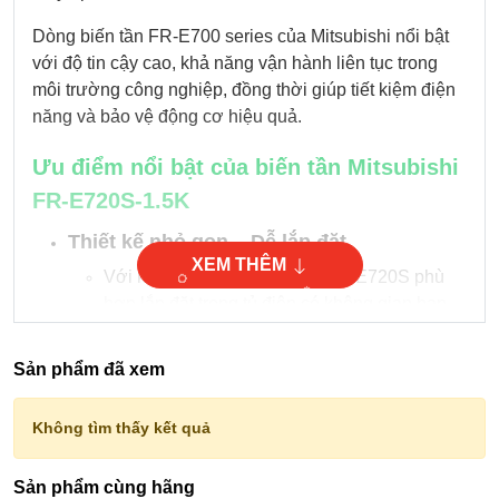
Dòng biến tần FR-E700 series của Mitsubishi nổi bật
với độ tin cậy cao, khả năng vận hành liên tục trong
môi trường công nghiệp, đồng thời giúp tiết kiệm điện
năng và bảo vệ động cơ hiệu quả.
Ưu điểm nổi bật của biến tần Mitsubishi
FR-E720S-1.5K
Thiết kế nhỏ gọn – Dễ lắp đặt
XEM THÊM
Với kích thước tối ưu, dòng FR-E720S phù
hợp lắp đặt trong tủ điện có không gian hạn
chế, dễ dàng thay thế các dòng biến tần cũ
hoặc thiết bị khởi động truyền thống.
Sản phẩm đã xem
Hiệu suất vận hành cao
Biến tần có khả năng chịu quá tải mạnh mẽ
Không tìm thấy kết quả
(200% trong 3 giây), đảm bảo hoạt động ổn
định trong các ứng dụng tải nặng như máy
Sản phẩm cùng hãng