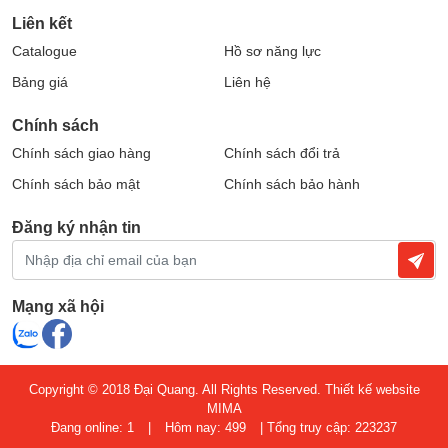
nhỏ
Liên kết
Hệ thống điều khiển thang máy và thang cuốn
Catalogue
Hồ sơ năng lực
Bảng giá
Liên hệ
Chính sách
Chính sách giao hàng
Chính sách đổi trả
Chính sách bảo mật
Chính sách bảo hành
Đăng ký nhận tin
Mạng xã hội
Vì sao nên chọn mua biến tần Mitsubishi
tại Điện Đại Quang?
Sản phẩm chính hãng – nguồn gốc rõ
Copyright © 2018 Đại Quang. All Rights Reserved.
Thiết kế website
ràng
MIMA
Đang online: 1
|
Hôm nay: 499
|
Tổng truy cập: 223237
Tất cả sản phẩm được cung cấp bởi Công ty