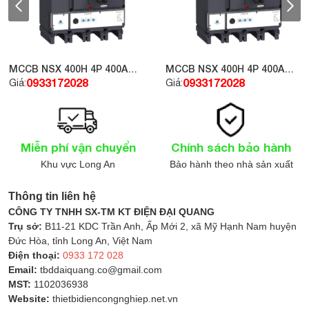
H 4P 400A
MCCB NSX 400H 4P 400A
32694
70kA 415V LV432877
28
0933172028
Giá:
Miễn phí vận chuyển
Chính sách bảo hành
Khu vực Long An
Bảo hành theo nhà sản xuất
Ứng dụng thực tế của FR-E720S-1.5K
Dòng biến tần này được ứng dụng rộng rãi trong các
Thông tin liên hệ
lĩnh vực công nghiệp và dân dụng như:
CÔNG TY TNHH SX-TM KT ĐIỆN ĐẠI QUANG
Trụ sở:
B11-21 KDC Trần Anh, Ấp Mới 2, xã Mỹ Hạnh Nam huyện
Máy móc sản xuất: máy cán, máy ép, máy dập
Đức Hòa, tỉnh Long An, Việt Nam
Hệ thống băng tải, quạt công nghiệp
Điện thoại:
0933 172 028
Máy nén khí nhỏ
Email:
tbddaiquang.co@gmail.com
MST:
1102036938
Dây chuyền đóng gói thực phẩm
Website:
thietbidiencongnghiep.net.vn
Hệ thống bơm nước dân dụng hoặc công nghiệp