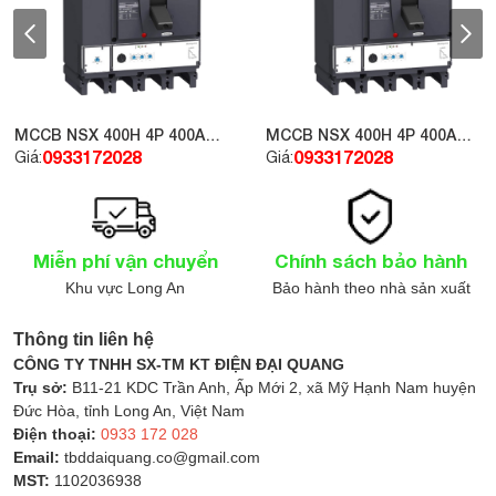
sáng không đồng đều. Vỏ đèn bằng hợp kim nhôm
không chỉ có tính thẩm mỹ cao mà còn đảm bảo độ
bền, chống han gỉ, giúp đèn hoạt động ổn định trong
mọi điều kiện môi trường.
MCCB NSX 400H 4P 400A
MCCB NSX 400H 4P 400A
Chất liệu cao cấp
70kA 415V LV432694
70kA 415V LV432877
0933172028
0933172028
Giá:
Giá:
Với việc sử dụng chất liệu hợp kim nhôm, Đèn
Downlight LED OLT315L45 đảm bảo khả năng chịu
lực và chống oxy hóa tốt. Điều này giúp đèn giữ được
Miễn phí vận chuyển
Chính sách bảo hành
độ bền lâu dài và hạn chế các sự cố hư hỏng, giúp
Khu vực Long An
Bảo hành theo nhà sản xuất
người sử dụng tiết kiệm chi phí sửa chữa.
Thông tin liên hệ
Thiết kế phù hợp với không gian hiện đại
CÔNG TY TNHH SX-TM KT ĐIỆN ĐẠI QUANG
Sản phẩm này không chỉ chú trọng vào hiệu suất chiếu
Trụ sở:
B11-21 KDC Trần Anh, Ấp Mới 2, xã Mỹ Hạnh Nam huyện
sáng mà còn có một thiết kế thanh lịch, dễ dàng lắp đặt
Đức Hòa, tỉnh Long An, Việt Nam
vào các không gian hiện đại như phòng khách, văn
Điện thoại:
0933 172 028
Email:
tbddaiquang.co@gmail.com
phòng hay các khu vực thương mại. Đèn có thể được
MST:
1102036938
gắn âm trần mà không chiếm nhiều diện tích, mang lại