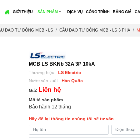
GIỚI THIỆU
SẢN PHẨM
DỊCH VỤ
CÔNG TRÌNH
BẢNG GIÁ
CA
ẦU DAO TỰ ĐỘNG MCB - LS
CẦU DAO TỰ ĐỘNG MCB - LS 3 PHA
M
MCB LS BKNb 32A 3P 10kA
Thương hiệu:
LS Electric
Nước sản xuất:
Hàn Quốc
Liên hệ
Giá:
Mô tả sản phẩm
Bảo hành 12 tháng
Hãy để lại thông tin chúng tôi sẽ tư vấn