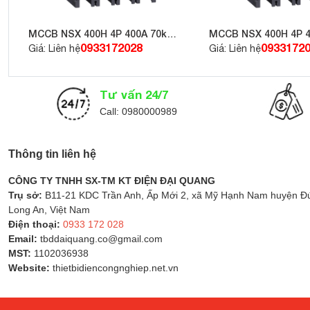
Sản phẩm
MCB LS BKNb 32A 3P 10kA
không chỉ mang lại 
MCCB NSX 400H 4P 400A 70kA
MCCB NSX 400H 4P 4
hoạn do sự cố điện gây ra. Với thiết kế 3 cực riêng biệt, th
415V LV432694
415V LV432877
0933172028
0933172
Giá: Liên hệ
Giá: Liên hệ
cho các nhà máy, xí nghiệp vừa và nhỏ, khu thương mại và
Thông số kỹ thuật của MCB LS BKNb 32A 3
Tư vấn 24/7
Call: 0980000989
Cấu hình mạnh mẽ, bảo vệ chính xác
MCB LS BKNb 32A 3P 10kA được cấu tạo chắc chắn với khả 
Thông tin liên hệ
bị được sản xuất theo quy trình nghiêm ngặt, đạt tiêu chuẩ
CÔNG TY TNHH SX-TM KT ĐIỆN ĐẠI QUANG
Đáp ứng đa dạng ứng dụng thực tế
Trụ sở:
B11-21 KDC Trần Anh, Ấp Mới 2, xã Mỹ Hạnh Nam huyện Đứ
Long An, Việt Nam
Từ hệ thống điện công nghiệp, thương mại đến dân dụng,
Điện thoại:
0933 172 028
này được tin dùng nhờ khả năng hoạt động bền bỉ và dễ dàn
Email:
tbddaiquang.co@gmail.com
MST:
1102036938
Ứng dụng thực tế của MCB LS BKNb 32A 3
Website:
thietbidiencongnghiep.net.vn