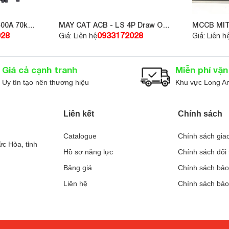
sự an tâm trong bảo vệ hệ thống điện mà còn giúp giảm thiểu r
00A 70kA
MÁY CẮT ACB - LS 4P Draw Out
MCCB MIT
iết bị có thể ngắt mạch chính xác theo từng pha. Đây là giải phá
– 800A 65kA – AN-08D4-08A
2P 200A
028
0933172028
Giá: Liên hệ
Giá: Liên h
 dân cư cao cấp.
P 10kA
Giá cả cạnh tranh
Miễn phí vậ
Uy tín tạo nên thương hiệu
Khu vực Long A
năng ngắt dòng chính xác, bảo vệ nhanh chóng khi xảy ra sự
Liên kết
Chính sách
n IEC 60898.
Catalogue
Chính sách gia
c Hòa, tỉnh
Hồ sơ năng lực
Chính sách đổi 
MCB LS BKNb 32A 3P 10kA
đều hoạt động hiệu quả và ổn định.
Bảng giá
Chính sách bảo
g tích hợp vào nhiều loại tủ điện, kể cả không gian hạn chế.
Liên hệ
Chính sách bả
P 10kA