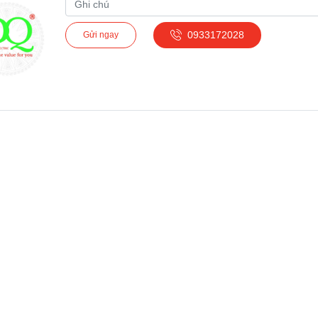
0933172028
Gửi ngay