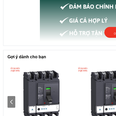
Gợi ý dành cho bạn
Ưu điểm nổi bật của MCB LS BKNb 32A 3P 10kA
Dòng ngắn mạch lên đến 10kA
Thiết kế gọn, dễ lắp đặt trong tủ điện
Bảo vệ ba pha riêng biệt, hoạt động độc lập
Sản xuất bởi
LS Electric
– thương hiệu uy tín Hàn Qu
Tuổi thọ cơ điện cao, độ ổn định tốt
Lý do nên lựa chọn MCB LS BKNb 32A 3P 10kA