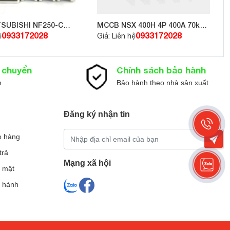
ủi ro hỏa
SUBISHI NF250-CW
MCCB NSX 400H 4P 400A 70kA
p lý tưởng
415V LV432696
0933172028
0933172028
ệ
Giá: Liên hệ
n chuyển
Chính sách bảo hành
n
Bảo hành theo nhà sản xuất
 cố. Thiết
Đăng ký nhận tin
o hàng
trả
 Thiết bị
Mạng xã hội
 mật
o hành