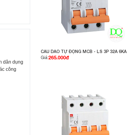
CẦU DAO TỰ ĐỘNG MCB - LS 3P 32A 6KA
265.000đ
Giá:
ện dân dụng
các công