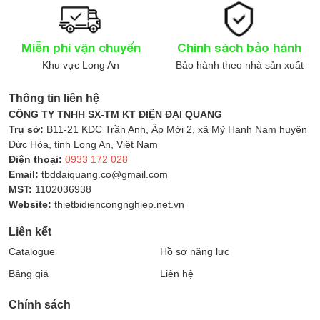
Điện
Với dạng thiết kế gắn DIN rail tiêu chuẩn,
MCB
Miễn phí vận chuyển
Chính sách bảo hành
Mitsubishi BHW-T10 2P C25
dễ dàng lắp đặt vào các
Khu vực Long An
Bảo hành theo nhà sản xuất
hệ tủ điện hiện có. Thiết bị có thể thay thế nhanh
chóng trong quá trình bảo trì mà không cần công cụ
Thông tin liên hệ
chuyên dụng. Ngoài ra, thiết kế 2 pha 2 cực giúp sản
CÔNG TY TNHH SX-TM KT ĐIỆN ĐẠI QUANG
phẩm phù hợp với các mạch điện 1 pha 2 dây hoặc hệ
Trụ sở:
B11-21 KDC Trần Anh, Ấp Mới 2, xã Mỹ Hạnh Nam huyện
thống phân phối yêu cầu bảo vệ đồng thời cả pha và
Đức Hòa, tỉnh Long An, Việt Nam
trung tính.
Điện thoại:
0933 172 028
Email:
tbddaiquang.co@gmail.com
Ứng Dụng Rộng Rãi Trong Nhiều Lĩnh Vực
MST:
1102036938
Website:
thietbidiencongnghiep.net.vn
Từ nhà ở dân dụng, tòa nhà thương mại đến nhà máy
nhỏ và công trình kỹ thuật – MCB Mitsubishi BHW-T10
Liên kết
2P C25 đều có thể đảm nhận vai trò bảo vệ mạch hiệu
Catalogue
Hồ sơ năng lực
quả.
Bảng giá
Liên hệ
Sản phẩm thích hợp dùng cho:
Chính sách
Hệ thống chiếu sáng, ổ cắm điện dân dụng