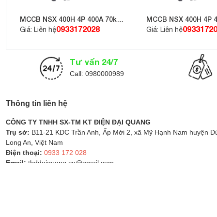
-
Relay nhiệt CDR618P18
được ứng dụng rộng rãi trong c
khí, quạt công nghiệp,… Với thiết kế phù hợp tiêu chuẩn, th
MCCB NSX 400H 4P 400A 70kA
MCCB NSX 400H 4P 4
415V LV432694
415V LV432877
0933172028
0933172
Giá: Liên hệ
Giá: Liên hệ
Lý tưởng cho các hệ thống:
Hệ thống bơm và quạt công nghiệp
Tư vấn 24/7
Tủ điện điều khiển động cơ ba pha
Call: 0980000989
Các dây chuyền sản xuất tự động
Máy nén khí và máy gia công cơ khí
Thông tin liên hệ
Đảm bảo vận hành ổn định, an toàn
CÔNG TY TNHH SX-TM KT ĐIỆN ĐẠI QUANG
-
Relay nhiệt OVERLOAD DELIXI CDR618P18
giúp giảm t
Trụ sở:
B11-21 KDC Trần Anh, Ấp Mới 2, xã Mỹ Hạnh Nam huyện Đứ
đảm bảo an toàn sản xuất và tránh tổn thất chi phí do dừ
Long An, Việt Nam
Điện thoại:
0933 172 028
Email:
tbddaiquang.co@gmail.com
Ưu điểm của Relay nhiệt OVERLOAD DELIX
MST:
1102036938
Website:
thietbidiencongnghiep.net.vn
Copyright © 2018 Đại Quang. All Rights Reserved.
Thiết kế website MIMA