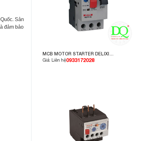
g Quốc. Sản
 và đảm bảo
MCB MOTOR STARTER DELIXI
CDP632P16
0933172028
Giá: Liên hệ