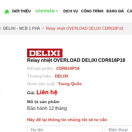
GIỚI THIỆU
SẢN PHẨM
DỊCH VỤ
CÔNG TRÌNH
BẢNG GIÁ
CA
DELIXI - MCB 1 PHA
Relay nhiệt OVERLOAD DELIXI CDR618P18
Relay nhiệt OVERLOAD DELIXI CDR618P18
Mã sản phẩm:
CDR618P18
Thương hiệu:
DELIXI
Nước sản xuất:
Trung Quốc
Liên hệ
Giá:
Mô tả sản phẩm
Bảo hành 12 tháng
Hãy để lại thông tin chúng tôi sẽ tư vấn