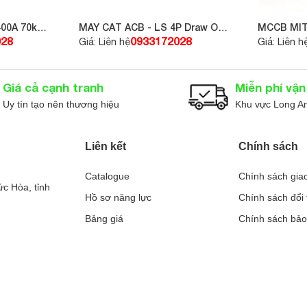
ác nhà máy sản xuất, dây chuyền tự động, hệ thống bơm nước,
iết bị dễ dàng lắp đặt vào các tủ điện có sẵn.
00A 70kA
MÁY CẮT ACB - LS 4P Draw Out
MCCB MIT
– 800A 65kA – AN-08D4-08A
2P 200A
028
0933172028
Giá: Liên hệ
Giá: Liên h
Giá cả cạnh tranh
Miễn phí vậ
Uy tín tạo nên thương hiệu
Khu vực Long A
Liên kết
Chính sách
Catalogue
Chính sách gia
hiểu tối đa các sự cố ngoài ý muốn do động cơ quá tải. Thiết b
c Hòa, tỉnh
Hồ sơ năng lực
Chính sách đổi 
ng máy không mong muốn.
Bảng giá
Chính sách bảo
I CDR618P18
Liên hệ
Chính sách bả