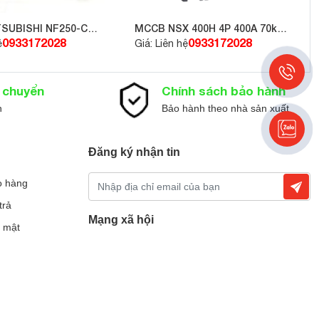
 máy nén
SUBISHI NF250-CW
MCCB NSX 400H 4P 400A 70kA
415V LV432696
0933172028
0933172028
ệ
Giá: Liên hệ
n chuyển
Chính sách bảo hành
n
Bảo hành theo nhà sản xuất
Đăng ký nhận tin
o hàng
ị góp phần
trả
Mạng xã hội
 mật
o hành
Đang online: 5
|
Hôm nay: 225
|
Tổng truy cập: 222374