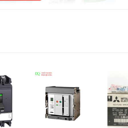
hợp với nhiều loại contactor và tủ điện khác nhau. Cấu trúc chắ
kiện môi trường khắc nghiệt.
ăng cao bất thường do quá dòng, ngăn chặn cháy cuộn dây hoặc
yêu cầu độ ổn định và an toàn cao.
OAD DELIXI CDR618P18