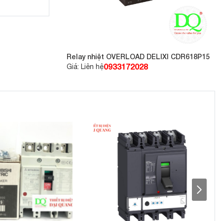
Relay nhiệt OVERLOAD DELIXI CDR618P15
0933172028
Giá: Liên hệ
c chắn, vật
 hư hỏng