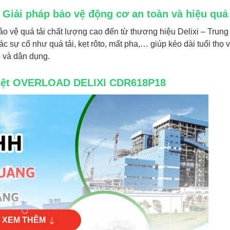
iải pháp bảo vệ động cơ an toàn và hiệu quả
 bảo vệ quá tải chất lượng cao đến từ thương hiệu Delixi – Trun
 sự cố như quá tải, kẹt rôto, mất pha,… giúp kéo dài tuổi thọ
p và dân dụng.
nhiệt OVERLOAD DELIXI CDR618P18
XEM THÊM