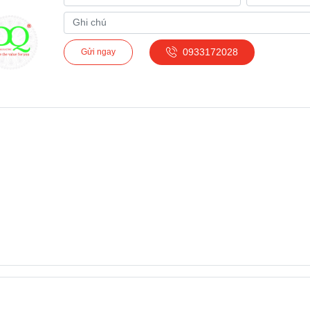
0933172028
Gửi ngay