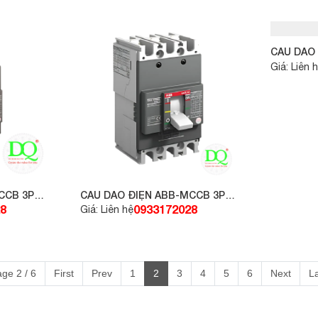
CẦU DAO 
20A 10kA,
Giá: Liên 
CCB 3P
CẦU DAO ĐIỆN ABB-MCCB 3P
32A 10kA, loại A1A
8
0933172028
Giá: Liên hệ
ge 2 / 6
First
Prev
1
2
3
4
5
6
Next
L