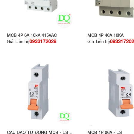
MCB 4P 6A 10kA 415VAC
MCB 4P 40A 10KA
0933172028
093317202
Giá: Liên hệ
Giá: Liên hệ
CẦU DAO TỰ ĐỘNG MCB - LS
MCB 1P 06A - LS