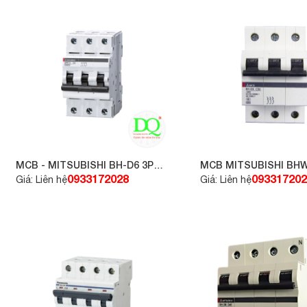
MCB - MITSUBISHI BH-D6 3P
MCB MITSUBISHI BHW
63A
C50
0933172028
093317202
Giá: Liên hệ
Giá: Liên hệ