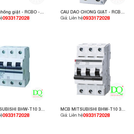
chống giật - RCBO -
CẦU DAO CHỐNG GIẬT - RCBO -
ITSUBISHI BV-D-2P
RCCB - MITSUBISHI BV-D-2P
0933172028
0933172028
hệ
Giá: Liên hệ
25A 30mA
SUBISHI BHW-T10 3P
MCB MITSUBISHI BHW-T10 3P
C63
0933172028
0933172028
hệ
Giá: Liên hệ