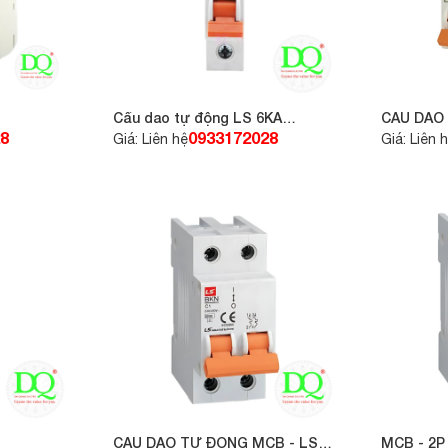
Cầu dao tự động LS 6KA
CẦU DAO
BKN1P-25A
20A 6KA
8
0933172028
Giá: Liên hệ
Giá: Liên 
CẦU DAO TỰ ĐỘNG MCB - LS
MCB - 2P