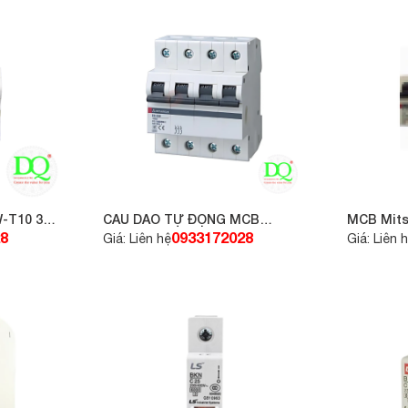
-T10 3P
CẦU DAO TỰ ĐỘNG MCB
MCB Mits
MITSUBISHI 3P- 10A- 4.5KA-
C25
8
0933172028
Giá: Liên hệ
Giá: Liên 
BHW-T4 3P