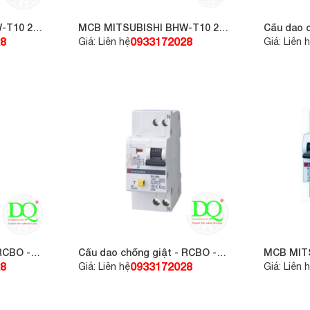
-T10 2P
MCB MITSUBISHI BHW-T10 2P
Cầu dao 
C32
RCCB - M
8
0933172028
Giá: Liên hệ
Giá: Liên 
63A 30mA
RCBO -
Cầu dao chống giật - RCBO -
MCB MIT
30
RCCB - MITSUBISHI BV-D-2P
C40
8
0933172028
Giá: Liên hệ
Giá: Liên 
40A 30mA