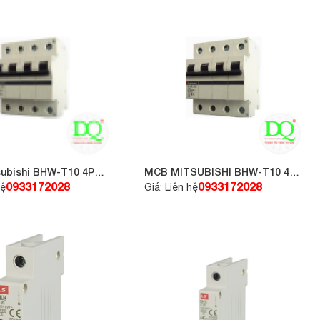
ubishi BHW-T10 4P
MCB MITSUBISHI BHW-T10 4P
C63
0933172028
0933172028
hệ
Giá: Liên hệ