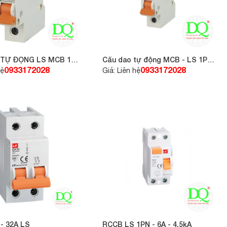
 TỰ ĐỘNG LS MCB 1P
Cầu dao tự động MCB - LS 1P
16A 6KA
0933172028
0933172028
hệ
Giá: Liên hệ
 - 32A LS
RCCB LS 1PN - 6A - 4.5kA