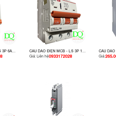
S 3P 6A
CẦU DAO ĐIỆN MCB - LS 3P 10A
CẦU DAO
6KA
3P 32A 6
8
0933172028
265.
Giá: Liên hệ
Giá: