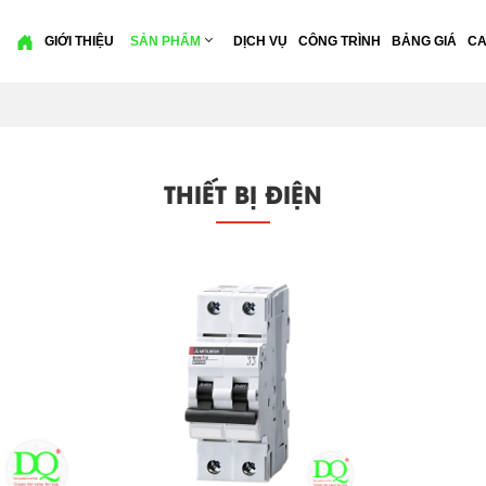
GIỚI THIỆU
SẢN PHẨM
DỊCH VỤ
CÔNG TRÌNH
BẢNG GIÁ
CA
THIẾT BỊ ĐIỆN