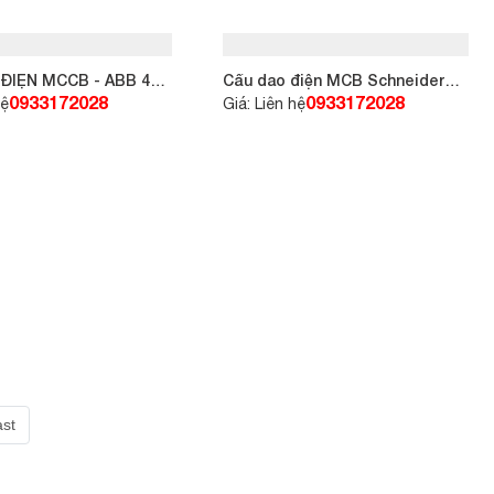
ĐIỆN MCCB - ABB 4P
Cầu dao điện MCB Schneider
 loại A1A
EZ9F34163 1P 32A 4.5kA
0933172028
0933172028
hệ
Giá: Liên hệ
ast