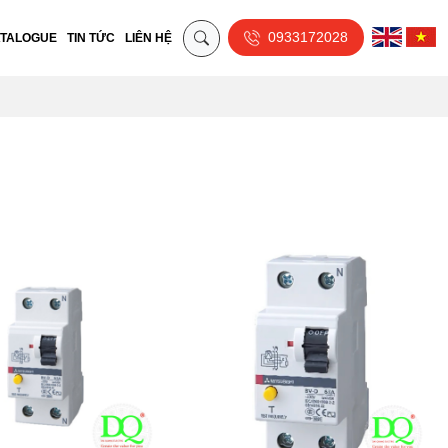
0933172028
TALOGUE
TIN TỨC
LIÊN HỆ