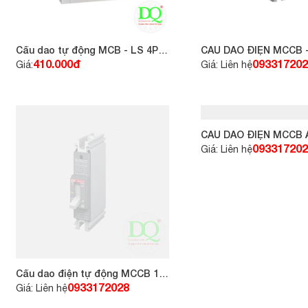
Cầu dao tự động MCB - LS 4P
CẦU DAO ĐIỆN MCCB -
32A 6KA
20A 30kA loại A1N
410.000đ
093317202
Giá:
Giá: Liên hệ
Cầu dao điện tự động MCCB 1P
CẦU DAO ĐIỆN MCCB 
63A 18KA ABB
PHA 2P 30A 30kA loại 
0933172028
093317202
Giá: Liên hệ
Giá: Liên hệ