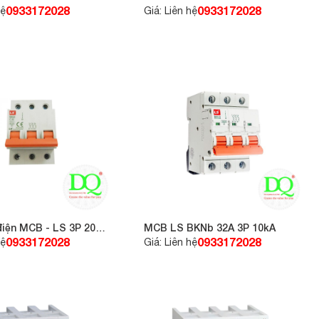
0933172028
0933172028
hệ
Giá: Liên hệ
điện MCB - LS 3P 20A
MCB LS BKNb 32A 3P 10kA
0933172028
0933172028
hệ
Giá: Liên hệ