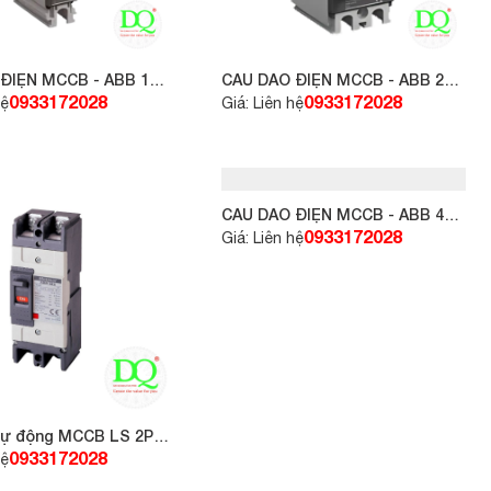
ĐIỆN MCCB - ABB 1P
CẦU DAO ĐIỆN MCCB - ABB 2P
loại A1C
25A 30kA loại A1N
0933172028
0933172028
hệ
Giá: Liên hệ
tự động MCCB LS 2P
CẦU DAO ĐIỆN MCCB - ABB 4P
25A 10kA, loại A1A
0933172028
0933172028
hệ
Giá: Liên hệ