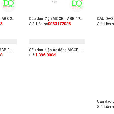
 ABB 2P
Cầu dao điện MCCB - ABB 1P
CẦU DAO 
40A 18kA loại A1C
32A 18kA 
8
0933172028
Giá: Liên hệ
Giá: Liên 
Cầu dao điện tự động MCCB -
ABB 2P 32A 25kA loại A1N
1.396.000đ
Giá:
ABB 2
Cầu dao 
A1N
20A 30KA
8
Giá: Liên 