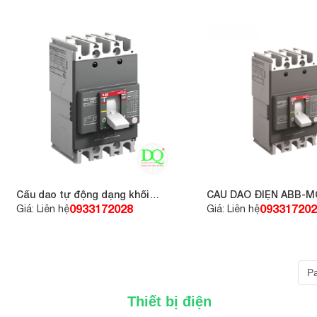
Cầu dao tự động dạng khối
CẦU DAO ĐIỆN ABB-M
MCCB ABB A2N 3P 160A 36kA
20A 10kA, loại A1A
0933172028
093317202
Giá: Liên hệ
Giá: Liên hệ
Pa
Thiết bị điện