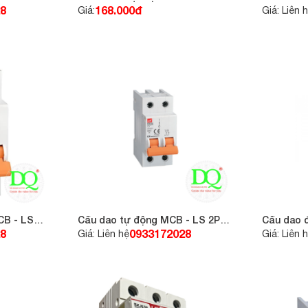
2P 20A 6KA
8
168.000đ
Giá:
Giá: Liên 
B - LS
Cầu dao tự động MCB - LS 2P
Cầu dao 
16A 6KA
6KA
8
0933172028
Giá: Liên hệ
Giá: Liên 