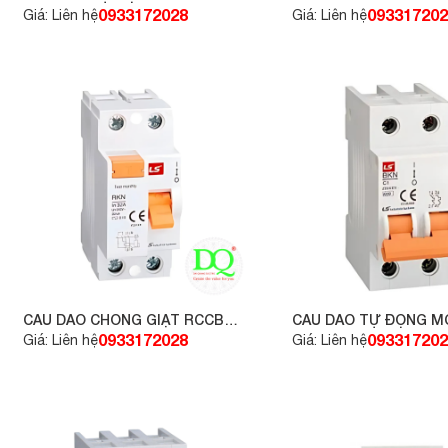
1P 6A 6KA
0933172028
093317202
Giá: Liên hệ
Giá: Liên hệ
CẦU DAO CHỐNG GIẬT RCCB
CẦU DAO TỰ ĐỘNG MC
LS 1P+N – 25A-4.5kA
MCB 2P 6A 6KA
0933172028
093317202
Giá: Liên hệ
Giá: Liên hệ