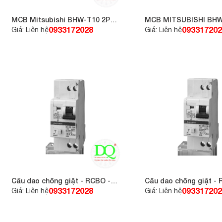
MCB Mitsubishi BHW-T10 2P
MCB MITSUBISHI BHW
C50 F 10kA
C20
0933172028
093317202
Giá: Liên hệ
Giá: Liên hệ
Cầu dao chống giật - RCBO -
Cầu dao chống giật - 
RCCB BV-DN 1PN 6A 30
RCCB BV-DN 1PN 16A 
0933172028
093317202
Giá: Liên hệ
Giá: Liên hệ