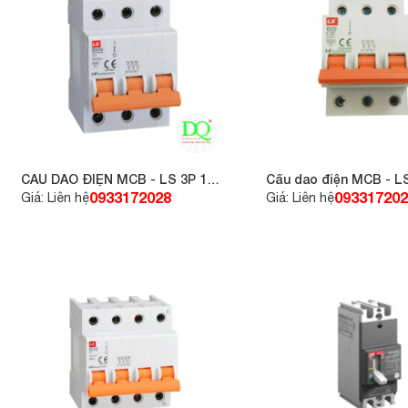
CẦU DAO ĐIỆN MCB - LS 3P 16A
Cầu dao điện MCB - L
6KA
6KA
0933172028
093317202
Giá: Liên hệ
Giá: Liên hệ