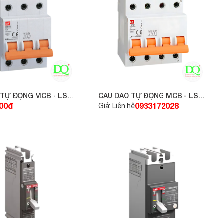
 TỰ ĐỘNG MCB - LS
CẦU DAO TỰ ĐỘNG MCB - LS
KA
4P 25A 6KA
000đ
0933172028
Giá: Liên hệ