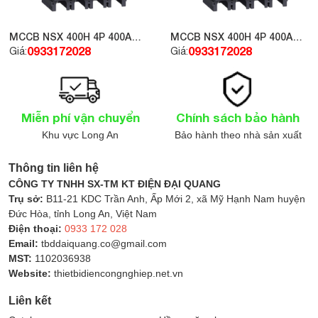
Nguyên lý hoạt động của Tủ ATS tự động
MCCB NSX 400H 4P 400A
MCCB NSX 400H 4P 400A
chuyển nguồn
70kA 415V LV432694
70kA 415V LV432877
0933172028
0933172028
Giá:
Giá:
Theo dõi điện áp lưới và máy phát liên tục
Tự động kích hoạt chuyển nguồn khi phát hiện
mất điện
Miễn phí vận chuyển
Chính sách bảo hành
Chuyển ngược lại khi điện lưới phục hồi ổn định
Khu vực Long An
Bảo hành theo nhà sản xuất
Tích hợp cảnh báo và báo lỗi khi có sự cố
Có thể lập trình thời gian chuyển mạch linh hoạt
Thông tin liên hệ
CÔNG TY TNHH SX-TM KT ĐIỆN ĐẠI QUANG
Đảm bảo hoạt động liên tục và tin cậy
Trụ sở:
B11-21 KDC Trần Anh, Ấp Mới 2, xã Mỹ Hạnh Nam huyện
Nguyên lý hoạt động của
Tủ ATS tự động chuyển
Đức Hòa, tỉnh Long An, Việt Nam
nguồn
dựa trên việc giám sát liên tục điện áp đầu vào
Điện thoại:
0933 172 028
từ nguồn chính và nguồn dự phòng. Khi phát hiện sự
Email:
tbddaiquang.co@gmail.com
MST:
1102036938
cố từ nguồn chính, bộ điều khiển sẽ gửi tín hiệu điều
Website:
thietbidiencongnghiep.net.vn
khiển chuyển mạch sang máy phát trong thời gian
ngắn (thường dưới 10 giây). Điều này giúp duy trì hoạt
Liên kết
động liên tục, đặc biệt trong các môi trường không thể