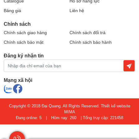
Catalogue
Hồ sơ năng lực
để mất điện dù chỉ vài giây.
Bảng giá
Liên hệ
Ứng dụng thực tế của Tủ ATS tự động
Chính sách
chuyển nguồn
Chính sách giao hàng
Chính sách đổi trả
Chính sách bảo mật
Chính sách bảo hành
Đăng ký nhận tin
Mạng xã hội
Copyright © 2018 Đại Quang. All Rights Reserved.
Thiết kế website
MIMA
Sử dụng rộng rãi trong nhiều lĩnh vực
Đang online: 5
|
Hôm nay: 260
|
Tổng truy cập: 221458
Tủ ATS tự động chuyển nguồn
được ứng dụng phổ
biến trong công nghiệp, dân dụng và thương mại, đặc
biệt là những nơi đòi hỏi hệ thống điện hoạt động liên