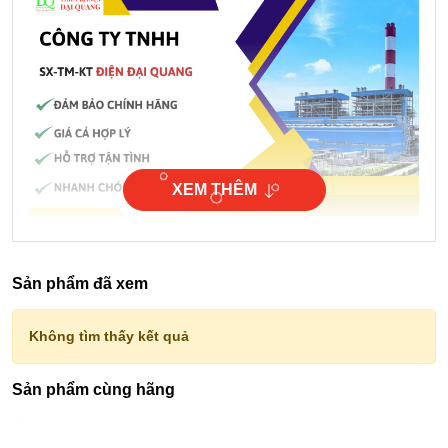
XEM THÊM
Các đặc điểm nổi bật của Tủ ATS tự động
chuyển nguồn
Sản phẩm đã xem
Chuyển đổi nguồn điện hoàn toàn tự động
Tích hợp vi xử lý điều khiển thông minh
Không tìm thấy kết quả
Hoạt động ổn định, độ trễ thấp khi chuyển mạch
Thiết kế gọn gàng, dễ lắp đặt và bảo trì
Sản phẩm cùng hãng
Tương thích với nhiều loại máy phát điện
Vai trò thiết yếu trong hệ thống điện