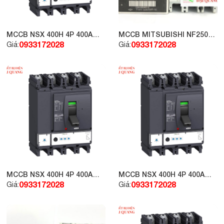
MCCB NSX 400H 4P 400A
MCCB MITSUBISHI NF250-
70kA 415V LV432896
CW 2P 225A
0933172028
0933172028
Giá:
Giá:
MCCB NSX 400H 4P 400A
MCCB NSX 400H 4P 400A
70kA 415V LV432694
70kA 415V LV432877
0933172028
0933172028
Giá:
Giá: