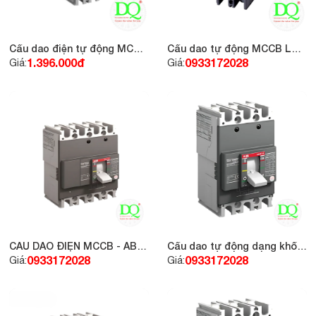
Cầu dao điện tự động MCCB
Cầu dao tự động MCCB LS
- ABB 2P 32A 25kA loại A1N
2P 20A 30KA
1.396.000đ
0933172028
Giá:
Giá:
CẦU DAO ĐIỆN MCCB - ABB
Cầu dao tự động dạng khối
4P 25A 10kA, loại A1A
MCCB ABB A2N 3P 160A
0933172028
0933172028
Giá:
Giá:
36kA