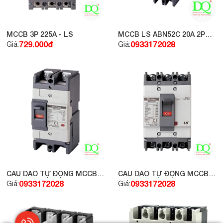
MCCB 3P 225A - LS
MCCB LS ABN52C 20A 2P
30kA
729.000đ
0933172028
Giá:
Giá:
CẦU DAO TỰ ĐỘNG MCCB -
CẦU DAO TỰ ĐỘNG MCCB -
LS 2P 30A 30KA
LS 3P 15A 22KA
0933172028
0933172028
Giá:
Giá: