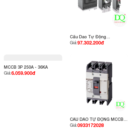
MCCB SCHNEIDER 3P
Cầu Dao Tự Động
LV510307 (100A ,25kA)
Mitsubishi MCCB 3P 800A
0933172028
97.302.200đ
Giá:
Giá:
50KA
MCCB 3P 250A - 36KA
6.059.900đ
Giá:
CẦU DAO TỰ ĐỘNG MCCB -
LS 3P 20A 22KA
0933172028
Giá: