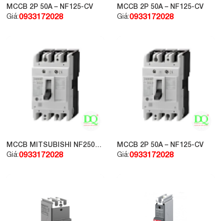
MCCB 2P 50A – NF125-CV
MCCB 2P 50A – NF125-CV
0933172028
0933172028
Giá:
Giá:
MCCB MITSUBISHI NF250-
MCCB 2P 50A – NF125-CV
CW 2P 225A
0933172028
0933172028
Giá:
Giá: