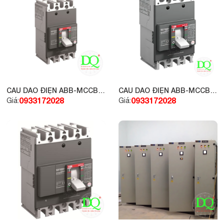
CẦU DAO ĐIỆN ABB-MCCB
CẦU DAO ĐIỆN ABB-MCCB
3P 20A 10kA, loại A1A
3P 32A 10kA, loại A1A
0933172028
0933172028
Giá:
Giá: