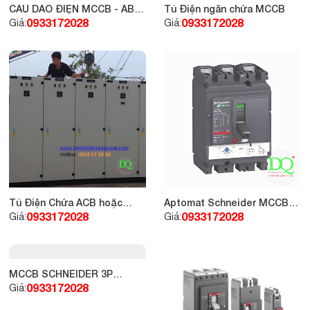
CẦU DAO ĐIỆN MCCB - ABB
Tủ Điện ngăn chứa MCCB
4P 20A 10kA, loại A1A
0933172028
0933172028
Giá:
Giá:
Tủ Điện Chứa ACB hoặc
Aptomat Schneider MCCB
MCCB
Compact NSX LV 430631
0933172028
0933172028
Giá:
Giá: