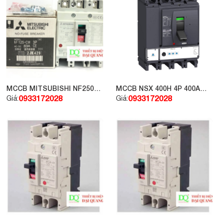
MCCB MITSUBISHI NF250-
MCCB NSX 400H 4P 400A
CW 2P 200A
70kA 415V LV432696
0933172028
0933172028
Giá:
Giá: