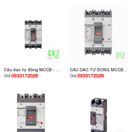
Cầu dao tự động MCCB - LS
CẦU DAO TỰ ĐỘNG MCCB -
3P 60A 18KA
LS 3P 50A 18KA
0933172028
0933172028
Giá:
Giá: