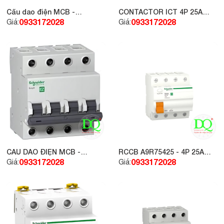
Cầu dao điện MCB -
CONTACTOR ICT 4P 25A
SCHNEIDER EASY 3P 16A
4NC 24Vac
0933172028
0933172028
Giá:
Giá:
4.5KA
CẦU DAO ĐIỆN MCB -
RCCB A9R75425 - 4P 25A
SCHNEIDER EASY 4P 50A
300MA
0933172028
0933172028
Giá:
Giá:
4.5KA