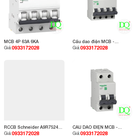
MCB 4P 63A 6KA
Cầu dao điện MCB -
SCHNEIDER EASY 4P 40A
0933172028
0933172028
Giá:
Giá:
4.5KA
RCCB Schneider A9R75240
CẦU DAO ĐIỆN MCB -
2P 40A 300mA
SCHNEIDER EZ9F34206 2P
0933172028
0933172028
Giá:
Giá: