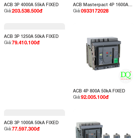
ACB 3P 4000A 55kA FIXED
ACB Masterpact 4P 1600A
50kA 440VAC, NT-FIXED
203.538.500đ
0933172028
Giá:
Giá:
ACB 3P 1250A 50kA FIXED
79.410.100đ
Giá:
ACB 4P 800A 50kA FIXED
92.005.100đ
Giá: