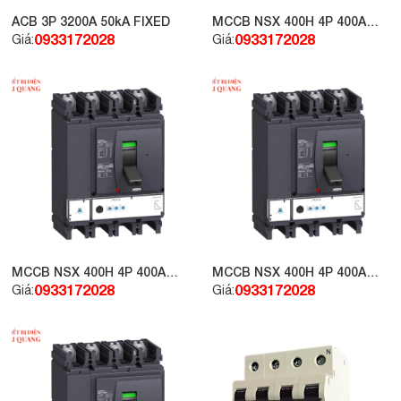
ACB 3P 3200A 50kA FIXED
MCCB NSX 400H 4P 400A
70kA 415V LV432896
0933172028
0933172028
Giá:
Giá:
MCCB NSX 400H 4P 400A
MCCB NSX 400H 4P 400A
70kA 415V LV432694
70kA 415V LV432877
0933172028
0933172028
Giá:
Giá: