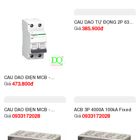
16A 4.5kA
CẦU DAO ĐIỆN MCB -
CẦU DAO TỰ ĐỘNG 2P 63A
SCHNEIDER 2P 25A
6KA - SCHNEIDER
473.800đ
385.900đ
Giá:
Giá:
CẦU DAO ĐIỆN MCB -
ACB 3P 4000A 100kA Fixed
SCHNEIDER EZ9F34206 2P
0933172028
0933172028
Giá:
Giá:
6A 4.5kA