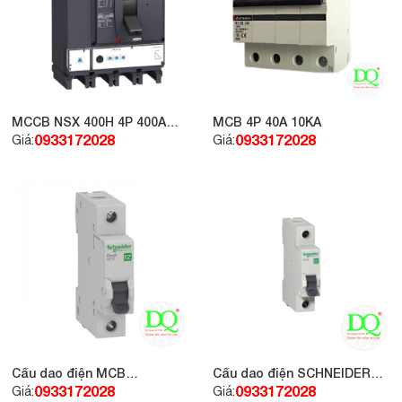
MCCB NSX 400H 4P 400A
MCB 4P 40A 10KA
70kA 415V LV432696
0933172028
0933172028
Giá:
Giá:
Cầu dao điện MCB
Cầu dao điện SCHNEIDER
Schneider EZ9F34163 1P
MCB 1P 63A 4.5kA
0933172028
0933172028
Giá:
Giá: