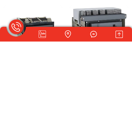
ACB 4P 1250A 50kA FIXED
ACB 3P 1600A 50kA FIXED
98.467.800đ
86.599.700đ
Giá:
Giá:
Tủ Điện ngăn chứa MCCB
0933172028
Giá: